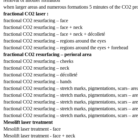
removal of another formation
when larger areas and numerous formations 5 minutes of the CO2 pr
fractional CO2 laser :
fractional CO2 resurfacing – face
fractional CO2 resurfacing – face + neck
fractional CO2 resurfacing – face + neck + décolleté
fractional CO2 resurfacing – regions around the eyes
fractional CO2 resurfacing – regions around the eyes + forehead
fractional CO2 resurfacing – perioral area
fractional CO2 resurfacing – cheeks
fractional CO2 resurfacing – neck
fractional CO2 resurfacing – décolleté
fractional CO2 resurfacing – hands
fractional CO2 resurfacing – stretch marks, pigmentations, scars– are
fractional CO2 resurfacing – stretch marks, pigmentations, scars – ar
fractional CO2 resurfacing – stretch marks, pigmentations, scars – ar
fractional CO2 resurfacing – stretch marks, pigmentations, scars – ar
fractional CO2 resurfacing – stretch marks, pigmentations, scars – ar
Mesolift laser treatment
Mesolift laser treatment - face
Mesolift laser treatment - face + neck