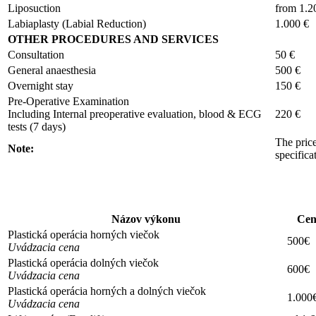
Liposuction
from 1.2
Labiaplasty (Labial Reduction)
1.000 €
OTHER PROCEDURES AND SERVICES
Consultation
50 €
General anaesthesia
500 €
Overnight stay
150 €
Pre-Operative Examination
Including Internal preoperative evaluation, blood & ECG
220 €
tests (7 days)
The price
Note:
specifica
Názov výkonu
Cen
Plastická operácia horných viečok
500€
Uvádzacia cena
Plastická operácia dolných viečok
600€
Uvádzacia cena
Plastická operácia horných a dolných viečok
1.000
Uvádzacia cena