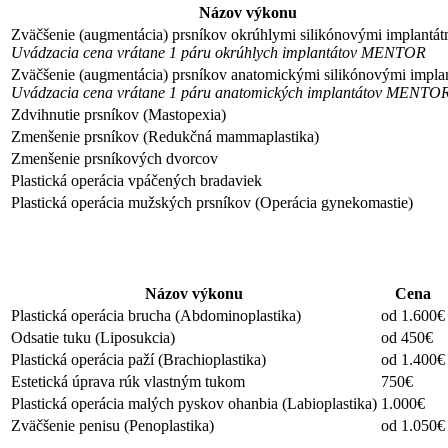
Názov výkonu
Zväčšenie (augmentácia) prsníkov okrúhlymi silikónovými implantát
Uvádzacia cena vrátane 1 páru okrúhlych implantátov MENTOR
Zväčšenie (augmentácia) prsníkov anatomickými silikónovými impla
Uvádzacia cena vrátane 1 páru anatomických implantátov MENTO
Zdvihnutie prsníkov (Mastopexia)
Zmenšenie prsníkov (Redukčná mammaplastika)
Zmenšenie prsníkových dvorcov
Plastická operácia vpáčených bradaviek
Plastická operácia mužských prsníkov (Operácia gynekomastie)
Názov výkonu
Cena
Plastická operácia brucha (Abdominoplastika)
od 1.600€
Odsatie tuku (Liposukcia)
od 450€
Plastická operácia paží (Brachioplastika)
od 1.400€
Estetická úprava rúk vlastným tukom
750€
Plastická operácia malých pyskov ohanbia (Labioplastika)
1.000€
Zväčšenie penisu (Penoplastika)
od 1.050€