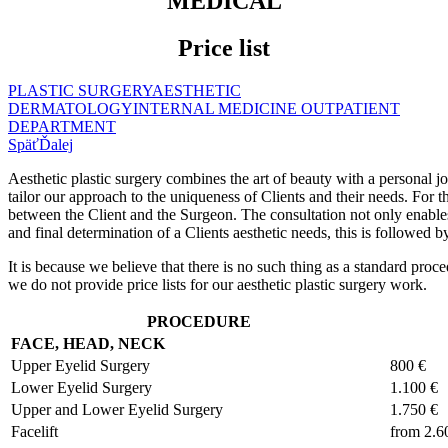
MEDICAL
Price list
PLASTIC SURGERY
AESTHETIC
DERMATOLOGY
INTERNAL MEDICINE OUTPATIENT
DEPARTMENT
Späť
Ďalej
Aesthetic plastic surgery combines the art of beauty with a personal j
tailor our approach to the uniqueness of Clients and their needs. For th
between the Client and the Surgeon. The consultation not only enables 
and final determination of a Clients aesthetic needs, this is followed
It is because we believe that there is no such thing as a standard proce
we do not provide price lists for our aesthetic plastic surgery work.
PROCEDURE
FACE, HEAD, NECK
Upper Eyelid Surgery
800 €
Lower Eyelid Surgery
1.100 €
Upper and Lower Eyelid Surgery
1.750 €
Facelift
from 2.6