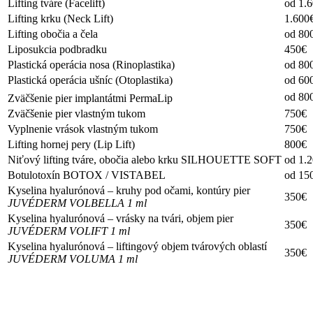
Lifting tváre (Facelift)
od 1.
Lifting krku (Neck Lift)
1.600
Lifting obočia a čela
od 80
Liposukcia podbradku
450€
Plastická operácia nosa (Rinoplastika)
od 80
Plastická operácia ušníc (Otoplastika)
od 60
od 80
Zväčšenie pier implantátmi PermaLip
Zväčšenie pier vlastným tukom
750€
Vyplnenie vrások vlastným tukom
750€
Lifting hornej pery (Lip Lift)
800€
Niťový lifting tváre, obočia alebo krku SILHOUETTE SOFT
od 1.
Botulotoxín BOTOX / VISTABEL
od 15
Kyselina hyalurónová – kruhy pod očami, kontúry pier
350€
JUVÉDERM VOLBELLA 1 ml
Kyselina hyalurónová – vrásky na tvári, objem pier
350€
JUVÉDERM VOLIFT 1 ml
Kyselina hyalurónová – liftingový objem tvárových oblastí
350€
JUVÉDERM VOLUMA 1 ml